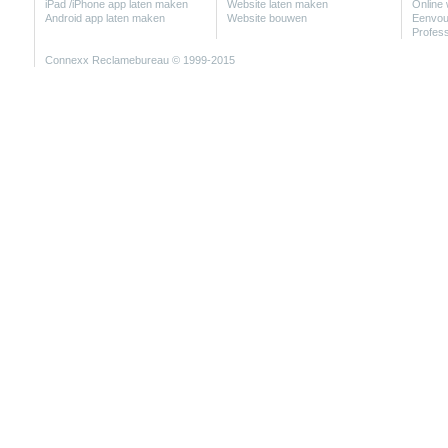
iPad /iPhone app laten maken
Website laten maken
Online 
Android app laten maken
Website bouwen
Eenvou
Profes
Connexx
Reclamebureau
© 1999-2015