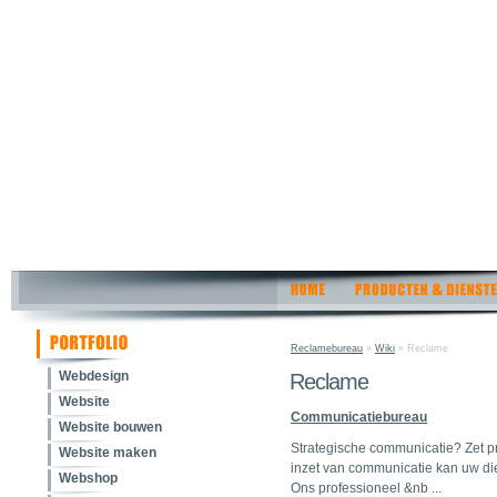
Reclamebureau
»
Wiki
» Reclame
Webdesign
Reclame
Website
Communicatiebureau
Website bouwen
Strategische communicatie? Zet p
Website maken
inzet van communicatie kan uw dien
Webshop
Ons professioneel &nb ...