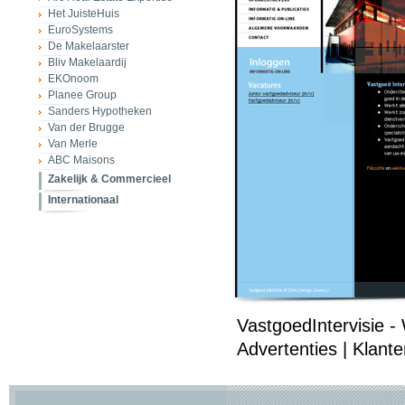
Het JuisteHuis
EuroSystems
De Makelaarster
Bliv Makelaardij
EKOnoom
Planee Group
Sanders Hypotheken
Van der Brugge
Van Merle
ABC Maisons
Zakelijk & Commercieel
Internationaal
VastgoedIntervisie - 
Advertenties | Klant