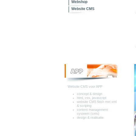
Webshop
Website CMS
Website CMS voor APP
concept & design
html, css, javascript
website CMS
flash met xml
& scriping
content management
systeem (cms)
design & realisatie