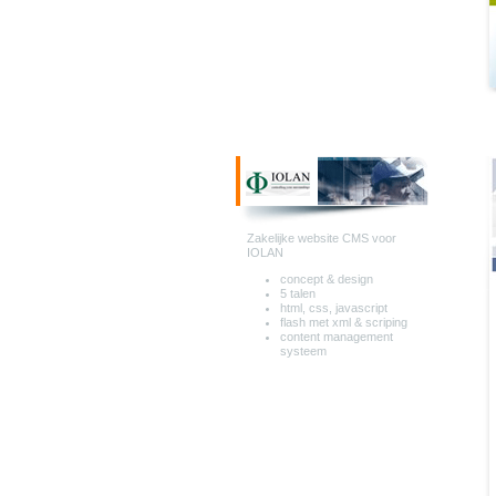
Zakelijke website CMS voor
IOLAN
concept & design
5 talen
html, css, javascript
flash met xml & scriping
content management
systeem