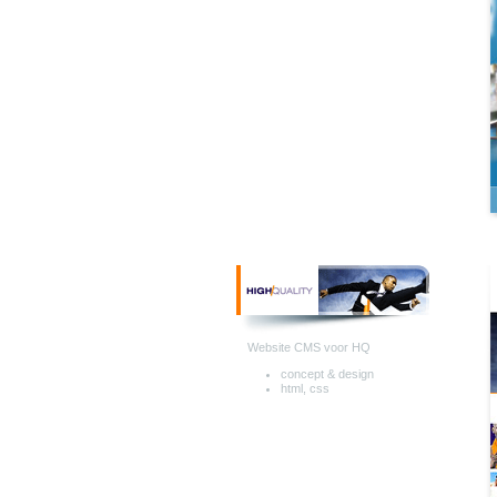
Website CMS voor HQ
concept & design
html, css