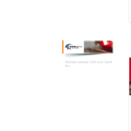
Website website CMS voor Swell
fixx