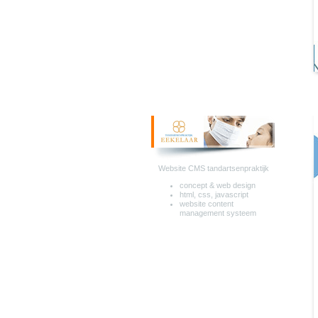
Website CMS tandartsenpraktijk
concept & web design
html, css, javascript
website content
management systeem