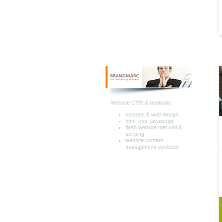
Website CMS & realisatie
concept & web design
html, css, javascript
flash website met xml &
scriping
website content
management systeem